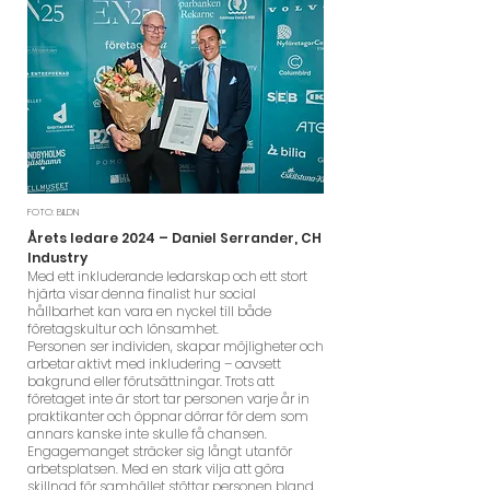
FOTO: BILDN
Årets ledare 2024 – Daniel Serrander, CH
Industry
Med ett inkluderande ledarskap och ett stort
hjärta visar denna finalist hur social
hållbarhet kan vara en nyckel till både
företagskultur och lönsamhet.
Personen ser individen, skapar möjligheter och
arbetar aktivt med inkludering – oavsett
bakgrund eller förutsättningar. Trots att
företaget inte är stort tar personen varje år in
praktikanter och öppnar dörrar för dem som
annars kanske inte skulle få chansen.
Engagemanget sträcker sig långt utanför
arbetsplatsen. Med en stark vilja att göra
skillnad för samhället stöttar personen bland