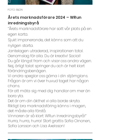
FOTO: BILDN
Årets marknadsförare 2024 – WRun
inredningsbyrå
”Årets marknadsförare har satt vår plats på en
egen karta.
Sjukt imponerande, det känns som att du
nyligen starta.
Jantelagen utraderad, inspirationen total.
Genomslag för alla. Du är kreativ! Social!
Du går längst fram och visar oss andra vägen.
Nej, ärligt talat springer du och är helt klart
förändringsbenägen.
Vi andra speglar oss gärna i din stjärnglans.
Frågan är om vi över huvud taget har någon
chans.
För att mäta sig med dig handlar om mer än
bara yta.
Det är om din äkthet vi alla borde skryta.
Riktigt bra marknadsföring känns i magen,
det måste alla förstå.
Vinnaren är så klart: WRun Inredningsbyrå!”
Hurra, hurra, hurra! Stort grattis Sofia Oinonen,
Sofia Larsson och Lisa Axelsson!