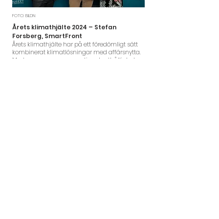
FOTO: BILDN
Årets klimathjälte 2024 – Stefan
Forsberg, SmartFront
Årets klimathjälte har på ett föredömligt sätt
kombinerat klimatlösningar med affärsnytta.
Med engagemang, expertis och uthållighet
har Stefan Forsberg visat hur klimatsmarta
lösningar bygger framtiden. Genom att
återbruka och uppgradera befintliga
byggnader har han skapat en lösning som tar
ansvar för både miljö och människor.
Med en metod som har potential att förändra
branschen, har Stefan Forsberg visat att
innovation och hållbarhet går hand i hand.
Lösningen möjliggör inte bara stor
energieffektivisering – den skapar dessutom
en tystare, hälsosammare och jämnare
inomhusmiljö.
Den patenterade metoden har skalats upp
och lanserats internationellt, vilket visar att
klimatlösningar driver tillväxt och
affärsframgång. Stefan Forsbergs insatser och
entreprenörskap bidrar till att Eskilstuna sätts
på kartan som en stad där grön teknik kan
växa.