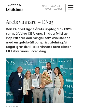
Stöd handeln i Eskilstuna
KÖP ETT PRESENTKORT
Årets vinnare – EN25
Den 24 april ägde årets upplaga av EN25
rum på Volvo CE Arena. En dag fylld av
inspiratörer och mingel som avslutades
med en galakväll och prisutdelning. Vi
säger grattis till alla vinnare som bidrar
till Eskilstunas utveckling.
FOTO: BILDN