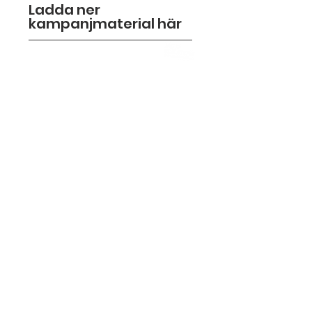
Ladda ner
kampanjmaterial här
VI SAMVERKAR FÖR EN LEVANDE STAD